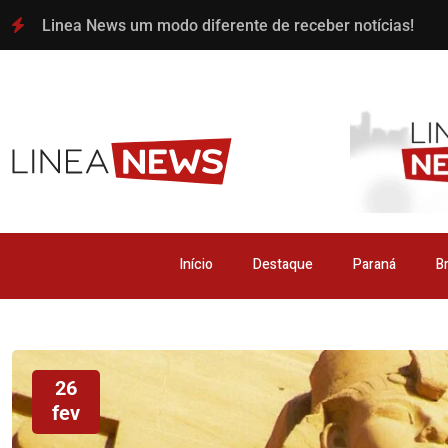
Linea News um modo diferente de receber notícias!
Início
Destaque
Paraná
Br
26
fev