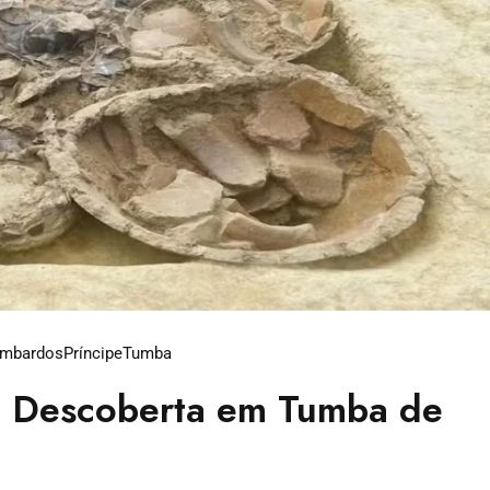
mbardos
Príncipe
Tumba
é Descoberta em Tumba de