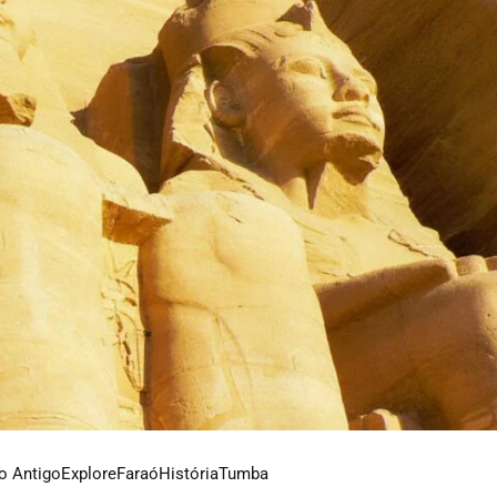
o Antigo
Explore
Faraó
História
Tumba