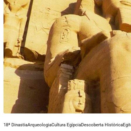
18ª Dinastia
Arqueologia
Cultura Egípcia
Descoberta Histórica
Egit