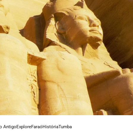
o Antigo
Explore
Faraó
História
Tumba