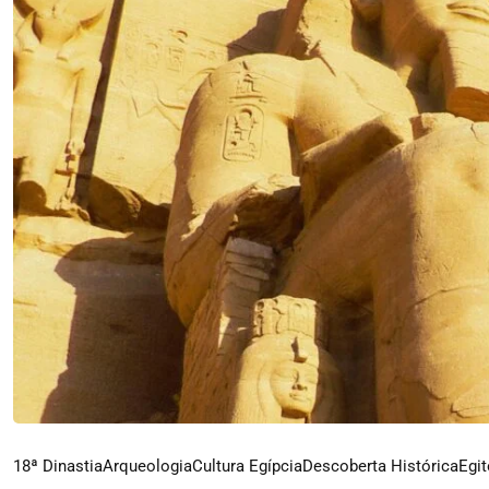
18ª Dinastia
Arqueologia
Cultura Egípcia
Descoberta Histórica
Egit