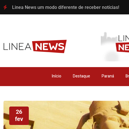
Linea News um modo diferente de receber notícias!
Início
Destaque
Paraná
Br
26
fev