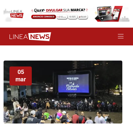
05
mar