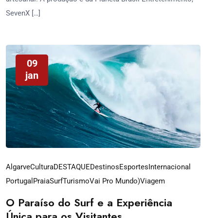
SevenX […]
09
jan
Algarve
Cultura
DESTAQUE
Destinos
Esportes
Internacional
Portugal
Praia
Surf
Turismo
Vai Pro Mundo)
Viagem
O Paraíso do Surf e a Experiência
Única para os Visitantes