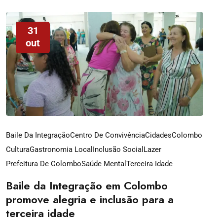
31
out
Baile Da Integração
Centro De Convivência
Cidades
Colombo
Cultura
Gastronomia Local
Inclusão Social
Lazer
Prefeitura De Colombo
Saúde Mental
Terceira Idade
Baile da Integração em Colombo
promove alegria e inclusão para a
terceira idade