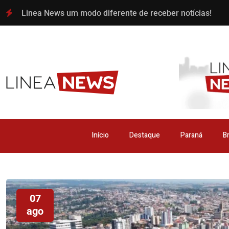
Linea News um modo diferente de receber notícias!
Início
Destaque
Paraná
Br
07
ago