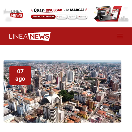
07
ago