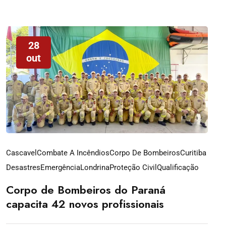
28
out
Cascavel
Combate A Incêndios
Corpo De Bombeiros
Curitiba
Desastres
Emergência
Londrina
Proteção Civil
Qualificação
Corpo de Bombeiros do Paraná
capacita 42 novos profissionais