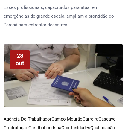
Esses profissionais, capacitados para atuar em
emergências de grande escala, ampliam a prontidão do
Paraná para enfrentar desastres.
28
out
Agência Do Trabalhador
Campo Mourão
Carreira
Cascavel
Contratação
Curitiba
Londrina
Oportunidades
Qualificação