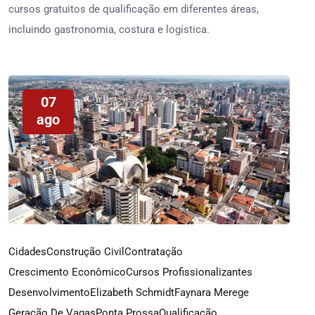
cursos gratuitos de qualificação em diferentes áreas,
incluindo gastronomia, costura e logística.
07
ago
Cidades
Construção Civil
Contratação
Crescimento Econômico
Cursos Profissionalizantes
Desenvolvimento
Elizabeth Schmidt
Faynara Merege
Geração De Vagas
Ponta Prossa
Qualificação