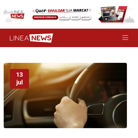
13
jul